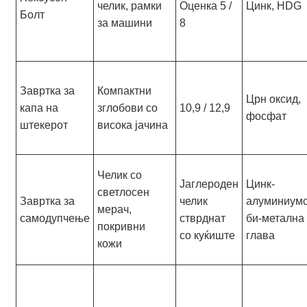
челик, рамки
Оценка 5 /
Цинк, HDG
Болт
за машини
8
Завртка за
Компактни
Црн оксид,
капа на
зглобови со
10,9 / 12,9
фосфат
штекерот
висока јачина
Челик со
Јаглероден
Цинк-
светлосен
Завртка за
челик
алуминиумс
мерач,
самодупчење
стврднат
би-метална
покривни
со куќиште
глава
кожи