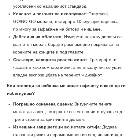
усогласени со нарачаниот стандард.
Конецот и погонот се вклопуваат
: Стартувај
GO/NO-GO мерачи; тестирајте 10 случајни парчиња
по многу за зафаќање на битови и нишање.
Дебелина на облогата
: Измерете неколку делови со
магнетен мерач; барајте рамномерно покривање на
корените на конците и под главите.
Сол-спреј наспроти реален живот
: Третирајте ги
часовите како компаративни, а не апсолутни; сè уште
владее експозицијата на теренот и дизајнот.
Кои стапици за набавка ме чинат најмногу и како да ги
избегнувам?
Погрешно означена оценка
: Визуелните печати
можат да лажат; потврдете со тест на истегнување од
трета страна за критичните делови.
Измешани завршетоци во истата кутија
: Додава
галвански ризик и нерамномерен изглед; инсистирајте