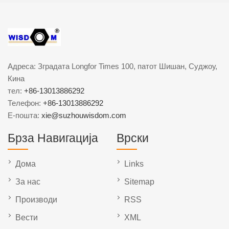
Адреса: Зградата Longfor Times 100, патот Шишан, Суджоу,
Кина
тел:
+86-13013886292
Телефон:
+86-13013886292
Е-пошта:
xie@suzhouwisdom.com
Брза Навигација
Врски
Дома
Links
За нас
Sitemap
Производи
RSS
Вести
XML