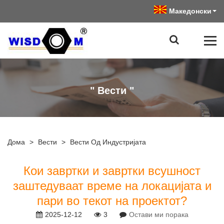
Македонски
" Вести "
Дома
>
Вести
>
Вести Од Индустријата
Кои завртки и завртки всушност
заштедуваат време на локацијата и
пари во текот на проектот?
2025-12-12
3
Остави ми порака