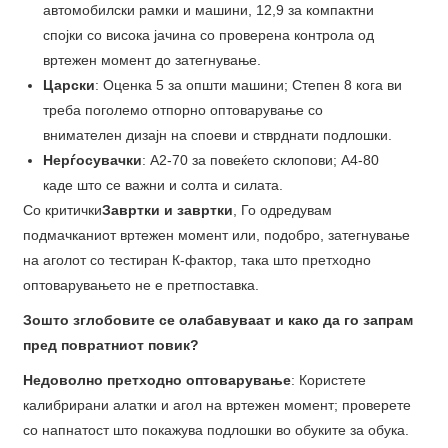
автомобилски рамки и машини, 12,9 за компактни
спојки со висока јачина со проверена контрола од
вртежен момент до затегнување.
Царски
: Оценка 5 за општи машини; Степен 8 кога ви
треба поголемо отпорно оптоварување со
внимателен дизајн на споеви и стврднати подлошки.
Нерѓосувачки
: A2-70 за повеќето склопови; А4-80
каде што се важни и солта и силата.
Со критички
Завртки и завртки
, Го одредувам
подмачканиот вртежен момент или, подобро, затегнување
на аголот со тестиран К-фактор, така што претходно
оптоварувањето не е претпоставка.
Зошто зглобовите се олабавуваат и како да го запрам
пред повратниот повик?
Недоволно претходно оптоварување
: Користете
калибрирани алатки и агол на вртежен момент; проверете
со напнатост што покажува подлошки во обуките за обука.