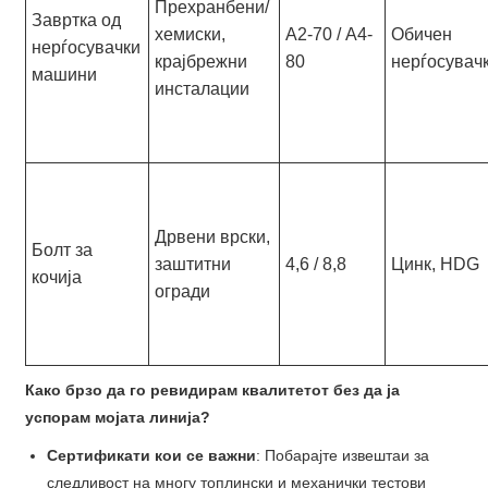
Прехранбени/
Завртка од
хемиски,
А2-70 / А4-
Обичен
нерѓосувачки
крајбрежни
80
нерѓосувач
машини
инсталации
Дрвени врски,
Болт за
заштитни
4,6 / 8,8
Цинк, HDG
кочија
огради
Како брзо да го ревидирам квалитетот без да ја
успорам мојата линија?
Сертификати кои се важни
: Побарајте извештаи за
следливост на многу топлински и механички тестови