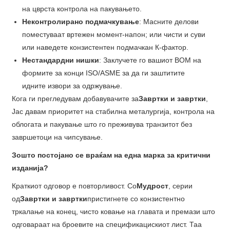
на цврста контрола на пакувањето.
Неконтролирано подмачкување
: Масните делови
поместуваат вртежен момент-напон; или чисти и суви
или наведете конзистентен подмачкан К-фактор.
Нестандардни нишки
: Заклучете го вашиот BOM на
формите за конци ISO/ASME за да ги заштитите
идните извори за одржување.
Кога ги прегледувам добавувачите за
Завртки и завртки
,
Јас давам приоритет на стабилна металургија, контрола на
облогата и пакување што го преживува транзитот без
завршетоци на чипсување.
Зошто постојано се враќам на една марка за критични
изданија?
Краткиот одговор е повторливост. Со
Мудрост
, серии
од
Завртки и завртки
пристигнете со конзистентно
тркалање на конец, чисто ковање на главата и премази што
одговараат на броевите на спецификацискиот лист. Таа