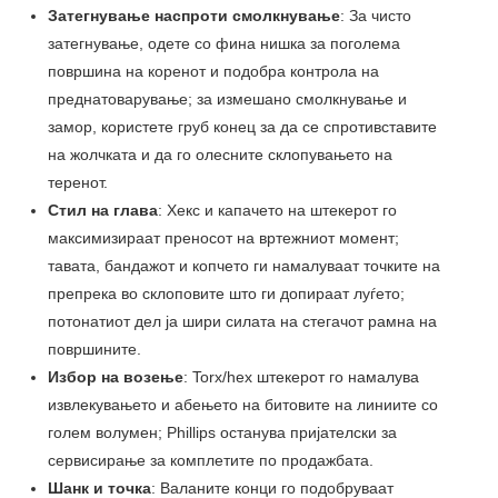
Затегнување наспроти смолкнување
: За чисто
затегнување, одете со фина нишка за поголема
површина на коренот и подобра контрола на
преднатоварување; за измешано смолкнување и
замор, користете груб конец за да се спротивставите
на жолчката и да го олесните склопувањето на
теренот.
Стил на глава
: Хекс и капачето на штекерот го
максимизираат преносот на вртежниот момент;
тавата, бандажот и копчето ги намалуваат точките на
препрека во склоповите што ги допираат луѓето;
потонатиот дел ја шири силата на стегачот рамна на
површините.
Избор на возење
: Torx/hex штекерот го намалува
извлекувањето и абењето на битовите на линиите со
голем волумен; Phillips останува пријателски за
сервисирање за комплетите по продажбата.
Шанк и точка
: Валаните конци го подобруваат