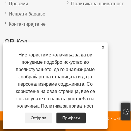
Преземи
Политика за приватност
Испрати барање
Контактирајте не
QR Код
X
Ние користиме колачиња за да ви
понудиме подобро искуство во
прелистувањето, да го анализираме
сообраќајот на страницата и да ја
персонализираме содржината. Со
користење на оваа страница, вие се
согласувате со нашата употреба на
колачиња.
Политика за приватност
Отфрли
Прифати
Авторски права © Suzhou Wisdom International Co., Ltd - Сите
права се задржани.
whatsapp
Е-пошта