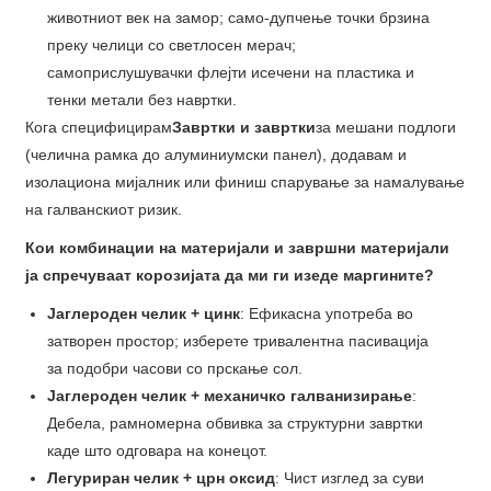
животниот век на замор; само-дупчење точки брзина
преку челици со светлосен мерач;
самоприслушувачки флејти исечени на пластика и
тенки метали без навртки.
Кога специфицирам
Завртки и завртки
за мешани подлоги
(челична рамка до алуминиумски панел), додавам и
изолациона мијалник или финиш спарување за намалување
на галванскиот ризик.
Кои комбинации на материјали и завршни материјали
ја спречуваат корозијата да ми ги изеде маргините?
Јаглероден челик + цинк
: Ефикасна употреба во
затворен простор; изберете тривалентна пасивација
за подобри часови со прскање сол.
Јаглероден челик + механичко галванизирање
:
Дебела, рамномерна обвивка за структурни завртки
каде што одговара на конецот.
Легуриран челик + црн оксид
: Чист изглед за суви