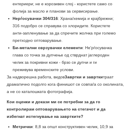
ентериери; не е корозивен слој - користете само со
фолија за масло и планови за сервисирање.
Нерѓосувачки 304/316
: Храна/хемија и крајбрежни;
316 подобро се справува со хлоридите. Користете
анти-запленување за да спречите жолчка при големо
претходно оптоварување.
Би-метални сврзувачки елементи
: Не'рѓосувачка
глава со точка за дупчење од стврднат јаглероден
челик за покривни кожи - брзо се дупчи и ги
преживува временските услови.
За надворешна работа, видов
Завртки и завртки
траат
драматично подолго кога финишот се совпаѓа со околината,
а не со каталошката фотографија.
Кои оценки и докази ми се потребни за да го
контролирам оптоварувањето на стегачот и да
избегнат истегнување на завртките?
Метрички
: 8,8 за општ конструктивен челик, 10,9 за