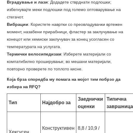
Вградување и лази
: Додадете стврднати подлошки;
избегнувајте меки подлошки под големо оптоварување на
стегачот.
Вибрации
: Користете навртки со преовладувачки вртежен
момент, назабени прирабници, фластер за заклучување на
конецот или хемиски заклучувач за конец усогласен со
температурата на услугата.
Термички велосипедизам
: Изберете материјали со
компатибилно проширување; во мешани материјали,
повторно проверете по топлото кисне.
Која брза споредба му помага на мојот тим побрзо да
избира на RFQ?
Заеднички
Типична
Тип
Најдобро за
оценки
завршниц
Конструктивен
8,8 / 10,9 /
Хексусен