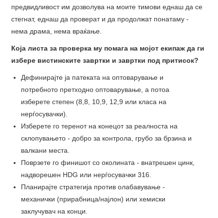
предвидливост им дозволува на моите тимови еднаш да се
стегнат, еднаш да проверат и да продолжат понатаму -
нема драма, нема враќање.
Која листа за проверка му помага на мојот екипаж да ги
избере вистинските завртки и завртки под притисок?
Дефинирајте ја патеката на оптоварување и
потребното претходно оптоварување, а потоа
изберете степен (8,8, 10,9, 12,9 или класа на
нерѓосувачки).
Изберете го теренот на конецот за реалноста на
склопувањето - добро за контрола, грубо за брзина и
валкани места.
Поврзете го финишот со околината - внатрешен цинк,
надворешен HDG или нерѓосувачки 316.
Планирајте стратегија против олабавување -
механички (прирабница/најлон) или хемиски
заклучувач на конци.