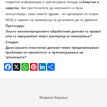
повратни информации и прилагодена понуда за
Завртки и
завртки
. Ако претпочитате да започнете со брза
консултација, само кажете здраво - ќе одговорам со опции,
MOQ и тајминг на примероци за да можете да се движите.
Претходна:
Зошто високопрецизните обработени делови го прават
или го нарушуваат мојот распоред за лансирање?
Следно:
Дали вашите пластични делови тивко предизвикуваат
проблеми со квалитетот и пречекорување на
трошоците?
Facebook
X
WhatsApp
Pinterest
LinkedIn
Share
Испрати барање