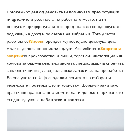
Поголемиот дел од деновите ги поминувам премостувајќи
ги цртежите и реалноста на работното место, па ги
оценувам прицврстувачите според тоа како се однесуваат
под клуч, на дожд и по сезона на вибрации. Токму затоа
работам со
W
исом
- брендот кој постојано докажува дека
малите делови не се мали одлуки. Ако избирате
Завртки и
завртки
за производствени линии, теренски инсталации или
кругови за одржување, вистинската спецификација спречува
запленети нишки, лази, галвански залак и скапа преработка.
Во ова упатство ќе ја споделам логиката на изборот и
теренските проверки што ги користам, формулирани како
практични прашања што можете да ги донесете при вашето
следно купување на
Завртки и завртки
.