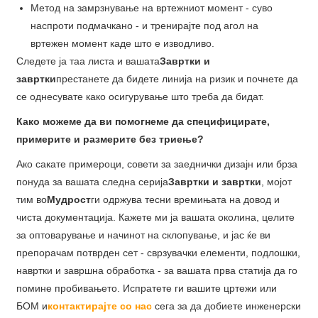
Метод на замрзнување на вртежниот момент - суво
наспроти подмачкано - и тренирајте под агол на
вртежен момент каде што е изводливо.
Следете ја таа листа и вашата
Завртки и
завртки
престанете да бидете линија на ризик и почнете да
се однесувате како осигурување што треба да бидат.
Како можеме да ви помогнеме да специфицирате,
примерите и размерите без триење?
Ако сакате примероци, совети за заеднички дизајн или брза
понуда за вашата следна серија
Завртки и завртки
, мојот
тим во
Мудрост
ги одржува тесни времињата на довод и
чиста документација. Кажете ми ја вашата околина, целите
за оптоварување и начинот на склопување, и јас ќе ви
препорачам потврден сет - сврзувачки елементи, подлошки,
навртки и завршна обработка - за вашата прва статија да го
помине пробивањето. Испратете ги вашите цртежи или
БОМ и
контактирајте со нас
сега за да добиете инженерски